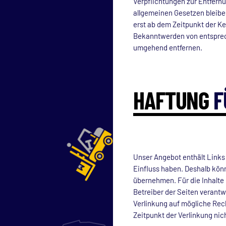
Verpflichtungen zur Entfern
allgemeinen Gesetzen bleiben
erst ab dem Zeitpunkt der K
Bekanntwerden von entsprec
umgehend entfernen.
HAFTUNG
F
Unser Angebot enthält Links 
Einfluss haben. Deshalb kön
übernehmen. Für die Inhalte d
Betreiber der Seiten verantw
Verlinkung auf mögliche Rec
Zeitpunkt der Verlinkung nic