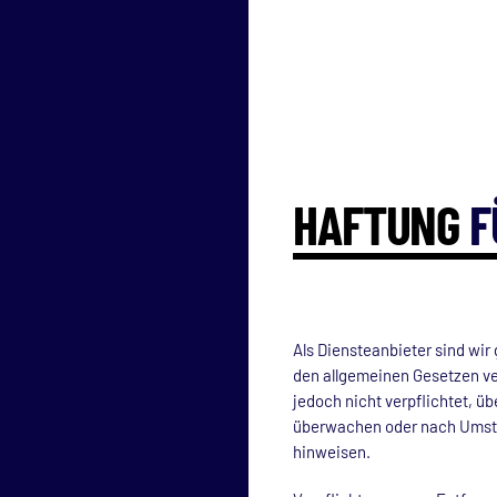
HAFTUNG
F
Als Diensteanbieter sind wir
den allgemeinen Gesetzen ver
jedoch nicht verpflichtet, ü
überwachen oder nach Umstän
hinweisen.